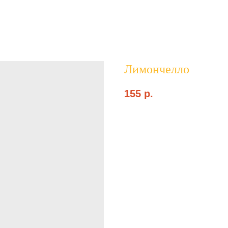
Лимончелло
155
p.