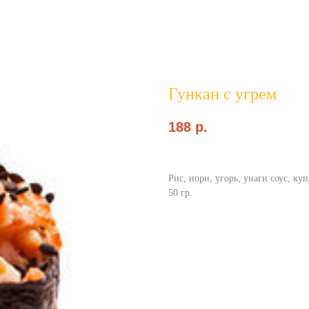
Гункан с угрем
188
p.
Рис, нори, угорь, унаги соус, ку
50 гр.